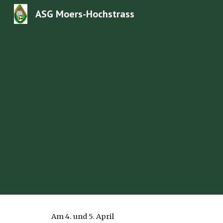
ASG Moers-Hochstrass
Sk
Am 4. und 5. April