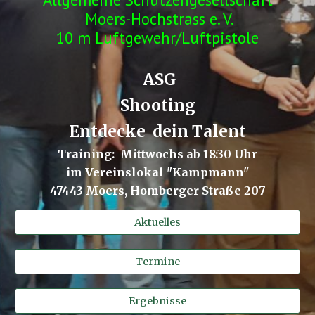
Moers-Hochstrass e. V.
10 m Luftgewehr/Luftpistole
ASG
Shooting
Entdecke dein Talent
Training: Mittwochs ab 18:30 Uhr
im Vereinslokal "Kampmann"
47443 Moers, Homberger Straße 207
Aktuelles
Termine
Ergebnisse