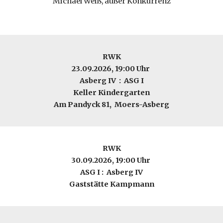
Michael Weiß, außer Konkurrenz
RWK
23.09.2026, 19:00 Uhr
Asberg IV : ASG I
Keller Kindergarten
Am Pandyck 81, Moers-Asberg
RWK
30
.09.2026, 19:00 Uhr
ASG I : Asber
g IV
Gaststätte K
ampmann